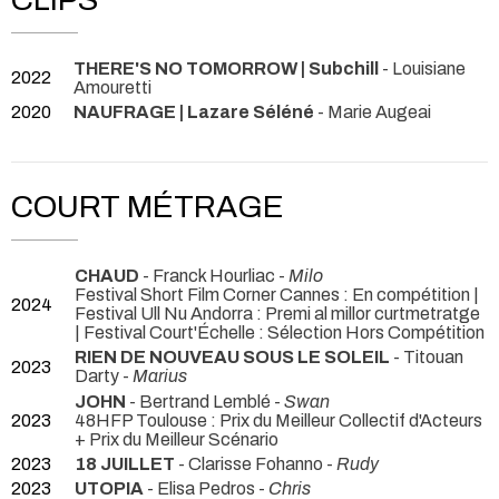
THERE'S NO TOMORROW | Subchill
- Louisiane
2022
Amouretti
2020
NAUFRAGE | Lazare Séléné
- Marie Augeai
COURT MÉTRAGE
CHAUD
- Franck Hourliac -
Milo
Festival Short Film Corner Cannes : En compétition |
2024
Festival Ull Nu Andorra : Premi al millor curtmetratge
| Festival Court'Échelle : Sélection Hors Compétition
RIEN DE NOUVEAU SOUS LE SOLEIL
- Titouan
2023
Darty -
Marius
JOHN
- Bertrand Lemblé -
Swan
2023
48HFP Toulouse : Prix du Meilleur Collectif d'Acteurs
+ Prix du Meilleur Scénario
2023
18 JUILLET
- Clarisse Fohanno -
Rudy
2023
UTOPIA
- Elisa Pedros -
Chris