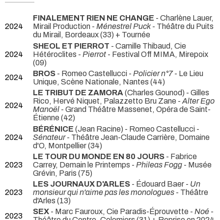
FINALEMENT RIEN NE CHANGE
- Charlène Lauer,
2024
Mirail Production -
Ménestrel Puck
- Théâtre du Puits
du Mirail, Bordeaux (33) + Tournée
SHEOL ET PIERROT
- Camille Thibaud, Cie
2024
Hétéroclites -
Pierrot
- Festival Off MIMA, Mirepoix
(09)
BROS
- Romeo Castellucci -
Policier n°7
- Le Lieu
2024
Unique, Scène Nationale, Nantes (44)
LE TRIBUT DE ZAMORA
(Charles Gounod) - Gilles
Rico, Hervé Niquet, Palazzetto Bru Zane -
Alter Ego
2024
Manoël
- Grand Théâtre Massenet, Opéra de Saint-
Étienne (42)
BÉRÉNICE
(Jean Racine) - Romeo Castellucci -
2024
Sénateur
- Théâtre Jean-Claude Carrière, Domaine
d'O, Montpellier (34)
LE TOUR DU MONDE EN 80 JOURS
- Fabrice
2023
Carrey, Demain le Printemps -
Phileas Fogg
- Musée
Grévin, Paris (75)
LES JOURNAUX D'ARLES
- Édouard Baer -
Un
2023
monsieur qui n'aime pas les monologues
- Théâtre
d'Arles (13)
SEX
- Marc Fauroux, Cie Paradis-Éprouvette -
Noé
-
2023
Théâtre du Centre, Colomiers (31) + Reprise en 2024